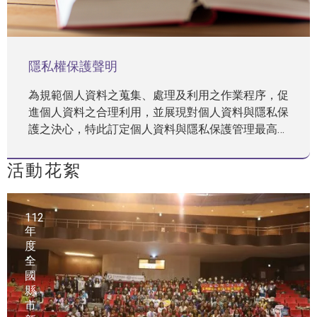
隱私權保護聲明
為規範個人資料之蒐集、處理及利用之作業程序，促
進個人資料之合理利用，並展現對個人資料與隱私保
護之決心，特此訂定個人資料與隱私保護管理最高指
導方針，以建立安全、可信賴之資訊服務，並確保本
中心執行業務工作皆符合相關法規之要求，維持業務
活動花絮
持續運作，降低個人資料遭受不當揭露之風險，進而
保障相關人員之權益，確保本中心落實個人資料保
護，維護本中心聲譽與提供永續服務。
112
年
度
全
國
縣
市